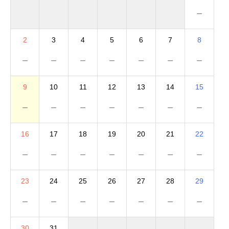
－
2
3
4
5
6
7
8
－
－
－
－
－
－
－
9
10
11
12
13
14
15
－
－
－
－
－
－
－
16
17
18
19
20
21
22
－
－
－
－
－
－
－
23
24
25
26
27
28
29
－
－
－
－
－
－
－
30
31