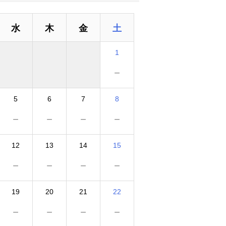
水
木
金
土
1
－
5
6
7
8
－
－
－
－
12
13
14
15
－
－
－
－
19
20
21
22
－
－
－
－