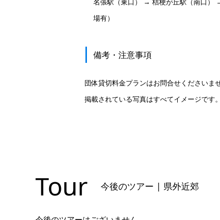
名張駅（東口） → 桔梗が丘駅（南口） 
場有）
備考・注意事項
団体貸切料金プランはお問合せくださいま
掲載されている写真はすべてイメージです
Tour
今後のツアー | 県外近郊
今後のツアーはございません。