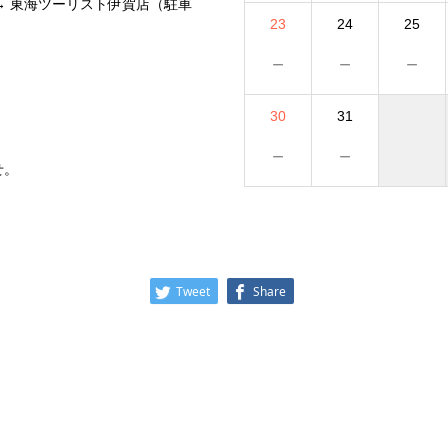
→ 東海ツーリスト伊賀店（駐車
23
24
25
－
－
－
30
31
－
－
せ。
。
Tweet
Share