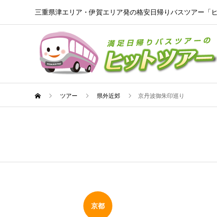
三重県津エリア・伊賀エリア発の格安日帰りバスツアー「
ツアー
県外近郊
京丹波御朱印巡り
京都