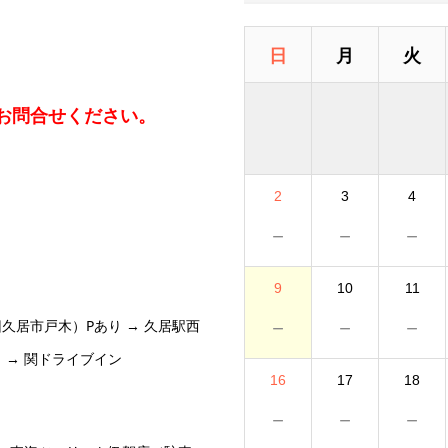
日
月
火
お問合せください。
2
3
4
－
－
－
9
10
11
－
－
－
久居市戸木）Pあり → 久居駅西
 → 関ドライブイン
16
17
18
－
－
－