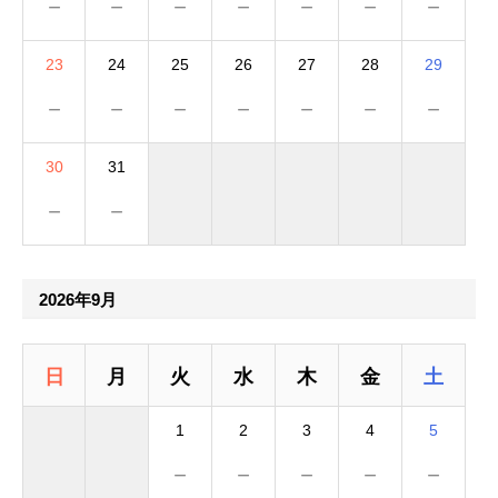
－
－
－
－
－
－
－
23
24
25
26
27
28
29
－
－
－
－
－
－
－
30
31
－
－
2026年9月
日
月
火
水
木
金
土
1
2
3
4
5
－
－
－
－
－