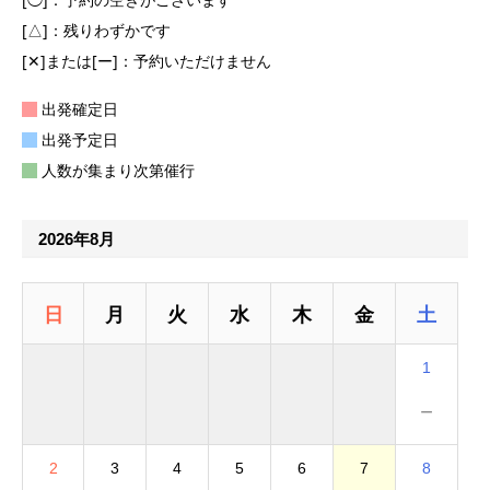
[△]：残りわずかです
[✕]または[ー]：予約いただけません
出発確定日
出発予定日
人数が集まり次第催行
2026年8月
日
月
火
水
木
金
土
1
－
2
3
4
5
6
7
8