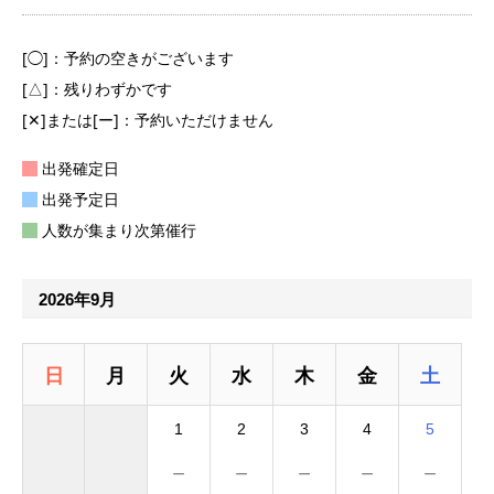
[◯]：予約の空きがございます
[△]：残りわずかです
[✕]または[ー]：予約いただけません
出発確定日
出発予定日
人数が集まり次第催行
2026年9月
日
月
火
水
木
金
土
1
2
3
4
5
－
－
－
－
－